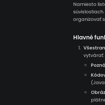
Namiesto lis
súvislostiach
organizovať s
Hlavné funk
Všestran
vytvárať:
Pozn
Kódov
(Javas
Obráz
plátn