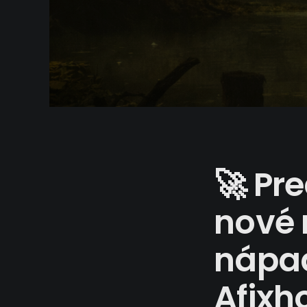
🚀 Pr
nové 
nápa
Afix