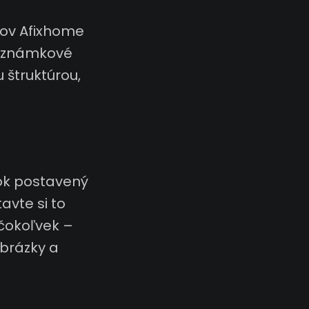
jov Afixhome
 poznámkové
 štruktúrou,
nok postavený
tavte si to
 čokoľvek –
brázky a