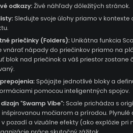
vé odkazy:
Živé náhľady dôležitých stránok.
isty:
Sledujte svoje úlohy priamo v kontexte
tu.
tné priečinky (Folders):
Unikátna funkcia Sc
 vnárať nápady do priečinkov priamo na plá
ť blok nad priečinok a váš priestor zostane č
vaný.
 prepojenia:
Spájajte jednotlivé bloky a defin
formáciami pomocou inteligentných spojov.
 dizajn "Swamp Vibe":
Scale prichádza s orig
u inšpirovanou močiarom a prírodou. Plynulé
 v pozadí a vizuálne efekty (ako explózie pri
rganizácie práce skutočný zážitok.