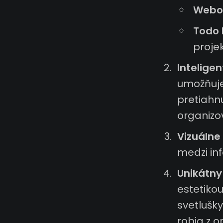
Webo
Todo l
projek
Inteligen
umožňuje
pretiahnu
organizo
Vizuálne
medzi in
Unikátny
estetiko
svetlušky
robia z o