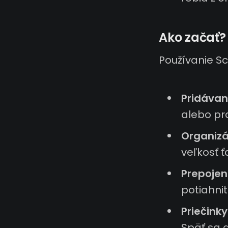
Ako začať?
Používanie Sc
Pridávan
alebo pra
Organizá
veľkosť 
Prepojen
potiahnit
Priečinky
Späť sa 