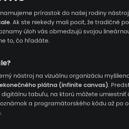
znamujeme prírastok do našej rodiny nástro
cale
. Ak ste niekedy mali pocit, že tradičné
zoznamy úloh vás obmedzujú svojou lineárnou
ne to, čo hľadáte.
ale?
erný nástroj na vizuálnu organizáciu myšlie
ekonečného plátna (infinite canvas)
. Preds
digitálnu tabuľu, na ktorú môžete umiestniť
poznámok a programátorského kódu až po o
.