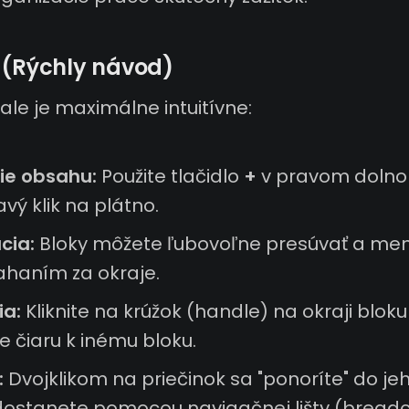
 (Rýchly návod)
ale je maximálne intuitívne:
ie obsahu:
Použite tlačidlo
+
v pravom dolno
vý klik na plátno.
cia:
Bloky môžete ľubovoľne presúvať a meni
ťahaním za okraje.
ia:
Kliknite na krúžok (handle) na okraji bloku
e čiaru k inému bloku.
:
Dvojklikom na priečinok sa "ponoríte" do je
dostanete pomocou navigačnej lišty (bread