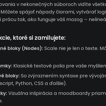
tovania v nekonečných súboroch vidíte všetk
. Môžete spájať nápady čiarami, vytvárať log
i prácu tak, ako funguje váš mozog – nelineá
cie, ktoré si zamilujete:
né bloky (Nodes):
Scale nie je len o texte. M
ámky:
Klasické textové polia pre vaše myšlien
é bloky:
So zvýraznením syntaxe pre vývojá
cript, Python, CSS a ďalšie).
ky:
Vizuálna inšpirácia a moodboardy priam
e.