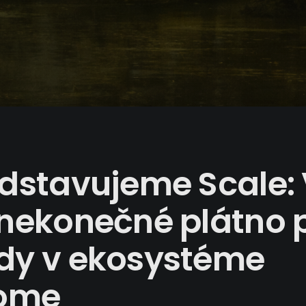
edstavujeme Scale:
nekonečné plátno 
dy v ekosystéme
home