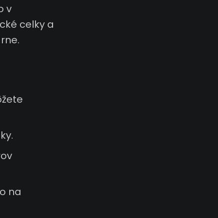
o v
ické celky a
rne.
ôžete
ky.
rov
o na