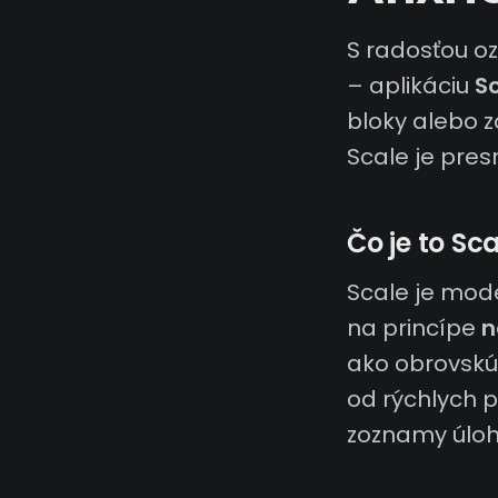
S radosťou o
– aplikáciu
S
bloky alebo 
Scale je pres
Čo je to Sc
Scale je mod
na princípe
n
ako obrovskú 
od rýchlych 
zoznamy úloh