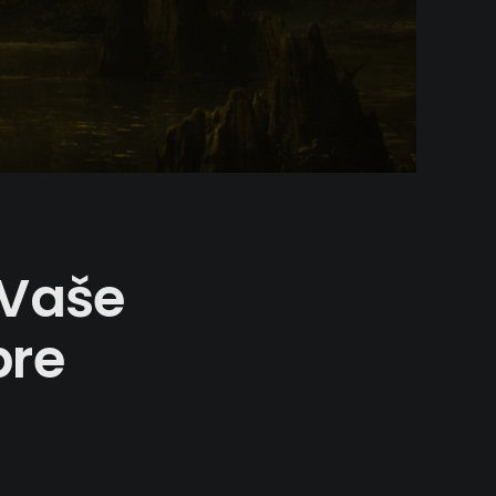
 Vaše
pre