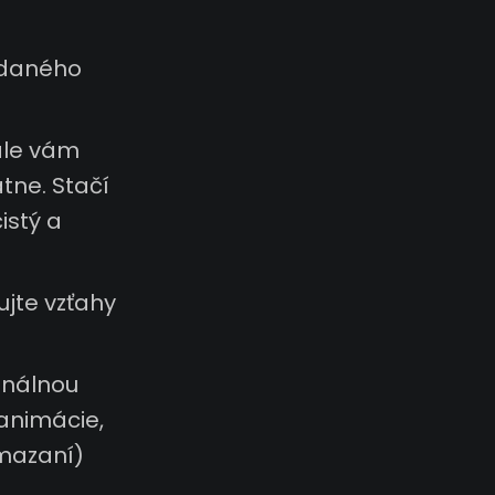
 daného
ale vám
tne. Stačí
istý a
ujte vzťahy
inálnou
 animácie,
 mazaní)