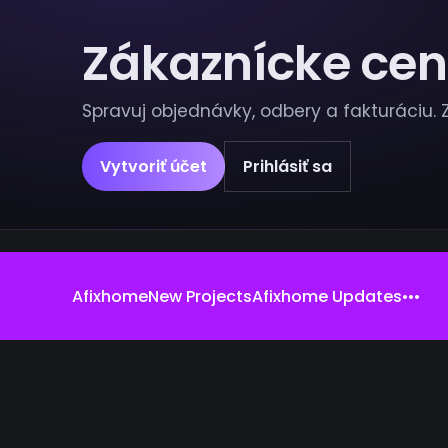
Zákaznícke ce
Spravuj objednávky, odbery a fakturáciu.
Vytvoriť účet
Prihlásiť sa
Afixhome
New Projects
Afixhome Updates